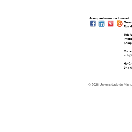
Acompanhe-nos na Internet:
Mora
Rua d
Telef
infor
pesqu
Corre
adb@
Horár
2ª a 
©
2026
Universidade do Minh