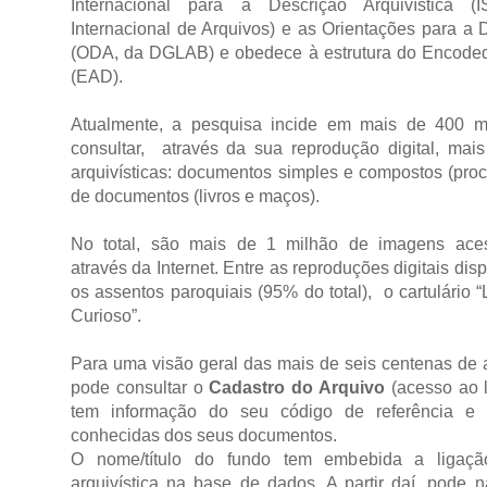
Internacional para a Descrição Arquivística 
Internacional de Arquivos) e as Orientações para a D
(ODA, da DGLAB) e obedece à estrutura do Encoded 
(EAD).
Atualmente, a pesquisa incide em mais de 400 mi
consultar, através da sua reprodução digital, mai
arquivísticas: documentos simples e compostos (pro
de documentos (livros e maços).
No total, são mais de 1 milhão de imagens aces
através da Internet. Entre as reproduções digitais di
os assentos paroquiais (95% do total), o cartulário “L
Curioso”.
Para uma visão geral das mais de seis centenas de 
pode consultar o
Cadastro do Arquivo
(acesso ao 
tem informação do seu código de referência e 
conhecidas dos seus documentos.
O nome/título do fundo tem embebida a ligaçã
arquivística na base de dados. A partir daí, pode 