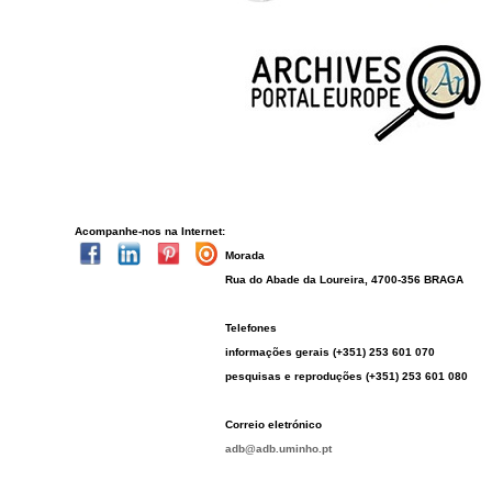
Acompanhe-nos na Internet:
Morada
Rua do Abade da Loureira, 4700-356 BRAGA
Telefones
informações gerais (+351) 253 601 070
pesquisas e reproduções (+351) 253 601 080
Correio eletrónico
adb@adb.uminho.pt