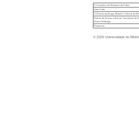
O Cartulário do Mosteiro de Fiães
Liber Fidei
O Distrito de Braga. Boletim Cultural de Etn
Pedras de Armas e Armas Tumulares do Dis
Osório Nóbrega
Dispersos
©
2026
Universidade do Minh