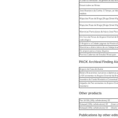
A Guerra Peninsular: da génese ao seu te
Ensaio sobre as Minas
José Anastácio da Cunha. O Tempo, as Ideia
Inéditos
Mapa das Ruas de Braga (
Braga Street Ma
Mapa das Ruas de Braga (
Braga Street Ma
Memórias Particulares de Inácio José Peix
Um livro de Horas do Arquivo Distrital de 
codicológica
O Arquivo e a Cidade: páginas da História
Memórias e diário íntimo de um fidalgo br
Do arquivo para a mesa: doçaria
Revista Cadernos de Estudos Municipais
PACK Archival Finding Ai
Arquivo da Casa do Avelar
Bulário Bracarense: sumários e diplomas po
a XIX existentes no Arquivo Distrital de Bra
Inventário do Fundo Monástico-Conventual
Julgados de Paz existentes no Arquivo Distr
inventário
Other products
Pen 16 GB (100y cellebrations) 02
Notepad (100y cellebrations) 02
(linen c
Notepad (100y cellebrations) 03
(black)
Publications by other edit