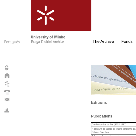
Editions
Publications
Confirmações de Tui (1352-1382)
A censura do tabaco do Padre Jerónimo da 
Ribeiro Sanches